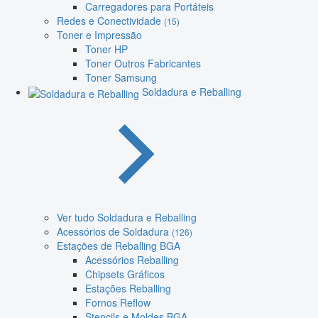
Carregadores para Portáteis
Redes e Conectividade
(15)
Toner e Impressão
Toner HP
Toner Outros Fabricantes
Toner Samsung
Soldadura e Reballing
Ver tudo Soldadura e Reballing
Acessórios de Soldadura
(126)
Estações de Reballing BGA
Acessórios Reballing
Chipsets Gráficos
Estações Reballing
Fornos Reflow
Stencils e Moldes BGA