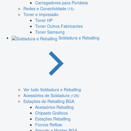
Carregadores para Portáteis
Redes e Conectividade
(15)
Toner e Impressão
Toner HP
Toner Outros Fabricantes
Toner Samsung
Soldadura e Reballing
Ver tudo Soldadura e Reballing
Acessórios de Soldadura
(126)
Estações de Reballing BGA
Acessórios Reballing
Chipsets Gráficos
Estações Reballing
Fornos Reflow
Stencils e Moldes BGA