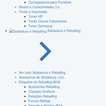
Carregadores para Portáteis
Redes e Conectividade
(15)
Toner e Impressão
Toner HP
Toner Outros Fabricantes
Toner Samsung
Soldadura e Reballing
Ver tudo Soldadura e Reballing
Acessórios de Soldadura
(126)
Estações de Reballing BGA
Acessórios Reballing
Chipsets Gráficos
Estações Reballing
Fornos Reflow
Stencils e Moldes BGA