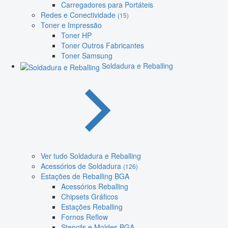
Carregadores para Portáteis
Redes e Conectividade
(15)
Toner e Impressão
Toner HP
Toner Outros Fabricantes
Toner Samsung
Soldadura e Reballing
Ver tudo Soldadura e Reballing
Acessórios de Soldadura
(126)
Estações de Reballing BGA
Acessórios Reballing
Chipsets Gráficos
Estações Reballing
Fornos Reflow
Stencils e Moldes BGA