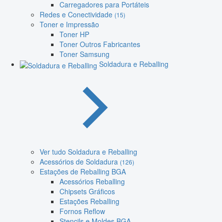
Carregadores para Portáteis
Redes e Conectividade
(15)
Toner e Impressão
Toner HP
Toner Outros Fabricantes
Toner Samsung
Soldadura e Reballing
Ver tudo Soldadura e Reballing
Acessórios de Soldadura
(126)
Estações de Reballing BGA
Acessórios Reballing
Chipsets Gráficos
Estações Reballing
Fornos Reflow
Stencils e Moldes BGA