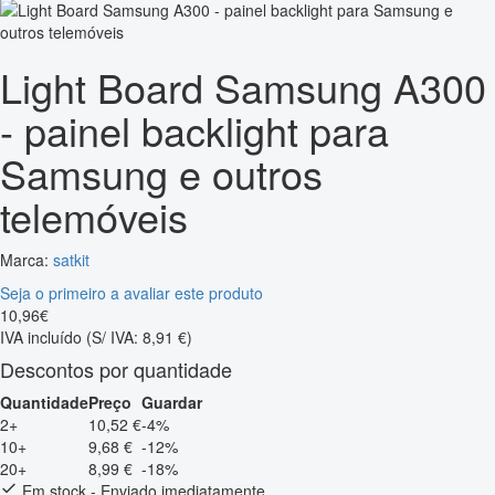
Light Board Samsung A300
- painel backlight para
Samsung e outros
telemóveis
Marca:
satkit
Seja o primeiro a avaliar este produto
10
,
96
€
IVA incluído
(S/ IVA: 8,91 €)
Descontos por quantidade
Quantidade
Preço
Guardar
2+
10,52 €
-4%
10+
9,68 €
-12%
20+
8,99 €
-18%
Em stock - Enviado imediatamente