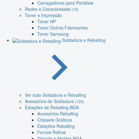
Carregadores para Portáteis
Redes e Conectividade
(15)
Toner e Impressão
Toner HP
Toner Outros Fabricantes
Toner Samsung
Soldadura e Reballing
Ver tudo Soldadura e Reballing
Acessórios de Soldadura
(126)
Estações de Reballing BGA
Acessórios Reballing
Chipsets Gráficos
Estações Reballing
Fornos Reflow
Stencils e Moldes BGA