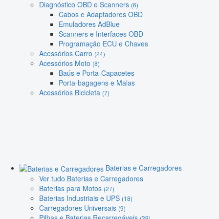
Diagnóstico OBD e Scanners
(6)
Cabos e Adaptadores OBD
Emuladores AdBlue
Scanners e Interfaces OBD
Programação ECU e Chaves
Acessórios Carro
(24)
Acessórios Moto
(8)
Baús e Porta-Capacetes
Porta-bagagens e Malas
Acessórios Bicicleta
(7)
Baterias e Carregadores
Ver tudo Baterias e Carregadores
Baterias para Motos
(27)
Baterias Industriais e UPS
(18)
Carregadores Universais
(9)
Pilhas e Baterias Recarregáveis
(39)