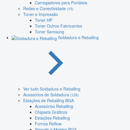
Carregadores para Portáteis
Redes e Conectividade
(15)
Toner e Impressão
Toner HP
Toner Outros Fabricantes
Toner Samsung
Soldadura e Reballing
Ver tudo Soldadura e Reballing
Acessórios de Soldadura
(126)
Estações de Reballing BGA
Acessórios Reballing
Chipsets Gráficos
Estações Reballing
Fornos Reflow
Stencils e Moldes BGA