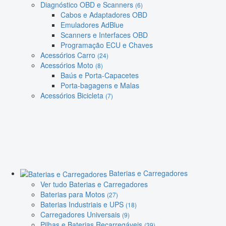
Diagnóstico OBD e Scanners
(6)
Cabos e Adaptadores OBD
Emuladores AdBlue
Scanners e Interfaces OBD
Programação ECU e Chaves
Acessórios Carro
(24)
Acessórios Moto
(8)
Baús e Porta-Capacetes
Porta-bagagens e Malas
Acessórios Bicicleta
(7)
Baterias e Carregadores
Ver tudo Baterias e Carregadores
Baterias para Motos
(27)
Baterias Industriais e UPS
(18)
Carregadores Universais
(9)
Pilhas e Baterias Recarregáveis
(39)