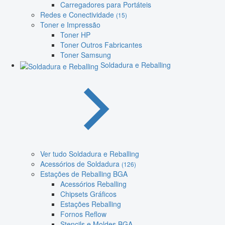
Carregadores para Portáteis
Redes e Conectividade
(15)
Toner e Impressão
Toner HP
Toner Outros Fabricantes
Toner Samsung
Soldadura e Reballing
Ver tudo Soldadura e Reballing
Acessórios de Soldadura
(126)
Estações de Reballing BGA
Acessórios Reballing
Chipsets Gráficos
Estações Reballing
Fornos Reflow
Stencils e Moldes BGA