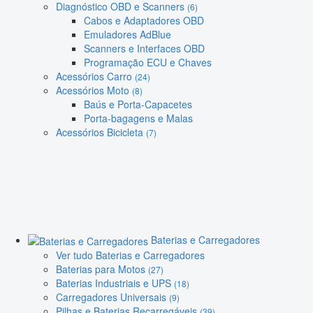
Diagnóstico OBD e Scanners
(6)
Cabos e Adaptadores OBD
Emuladores AdBlue
Scanners e Interfaces OBD
Programação ECU e Chaves
Acessórios Carro
(24)
Acessórios Moto
(8)
Baús e Porta-Capacetes
Porta-bagagens e Malas
Acessórios Bicicleta
(7)
Baterias e Carregadores
Ver tudo Baterias e Carregadores
Baterias para Motos
(27)
Baterias Industriais e UPS
(18)
Carregadores Universais
(9)
Pilhas e Baterias Recarregáveis
(39)