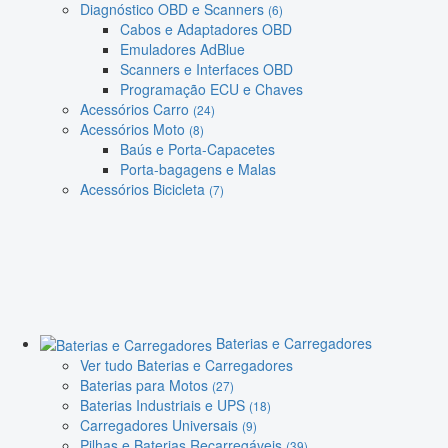
Diagnóstico OBD e Scanners
(6)
Cabos e Adaptadores OBD
Emuladores AdBlue
Scanners e Interfaces OBD
Programação ECU e Chaves
Acessórios Carro
(24)
Acessórios Moto
(8)
Baús e Porta-Capacetes
Porta-bagagens e Malas
Acessórios Bicicleta
(7)
Baterias e Carregadores
Ver tudo Baterias e Carregadores
Baterias para Motos
(27)
Baterias Industriais e UPS
(18)
Carregadores Universais
(9)
Pilhas e Baterias Recarregáveis
(39)