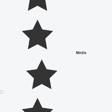
Média