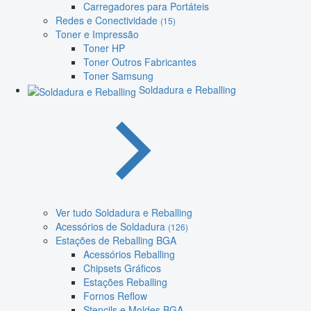
Carregadores para Portáteis
Redes e Conectividade
(15)
Toner e Impressão
Toner HP
Toner Outros Fabricantes
Toner Samsung
Soldadura e Reballing
Ver tudo Soldadura e Reballing
Acessórios de Soldadura
(126)
Estações de Reballing BGA
Acessórios Reballing
Chipsets Gráficos
Estações Reballing
Fornos Reflow
Stencils e Moldes BGA