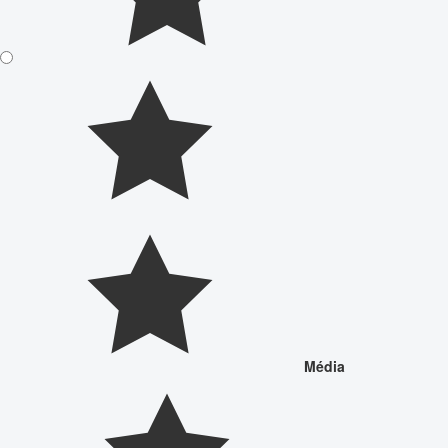
Média