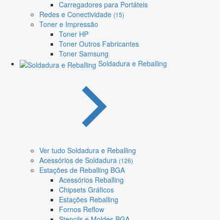
Carregadores para Portáteis
Redes e Conectividade
(15)
Toner e Impressão
Toner HP
Toner Outros Fabricantes
Toner Samsung
Soldadura e Reballing
Ver tudo Soldadura e Reballing
Acessórios de Soldadura
(126)
Estações de Reballing BGA
Acessórios Reballing
Chipsets Gráficos
Estações Reballing
Fornos Reflow
Stencils e Moldes BGA