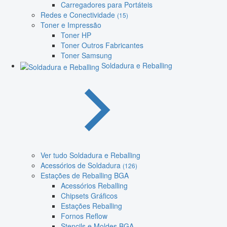
Carregadores para Portáteis
Redes e Conectividade
(15)
Toner e Impressão
Toner HP
Toner Outros Fabricantes
Toner Samsung
Soldadura e Reballing
Ver tudo Soldadura e Reballing
Acessórios de Soldadura
(126)
Estações de Reballing BGA
Acessórios Reballing
Chipsets Gráficos
Estações Reballing
Fornos Reflow
Stencils e Moldes BGA