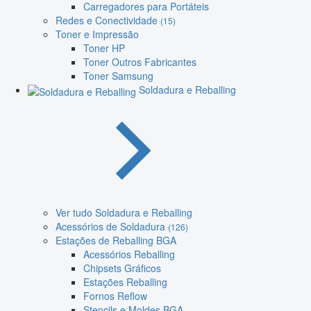
Carregadores para Portáteis
Redes e Conectividade
(15)
Toner e Impressão
Toner HP
Toner Outros Fabricantes
Toner Samsung
Soldadura e Reballing
Ver tudo Soldadura e Reballing
Acessórios de Soldadura
(126)
Estações de Reballing BGA
Acessórios Reballing
Chipsets Gráficos
Estações Reballing
Fornos Reflow
Stencils e Moldes BGA