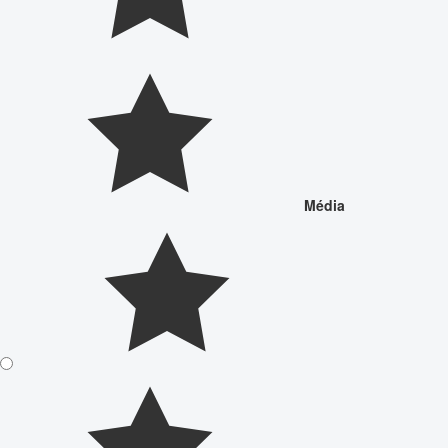
Média