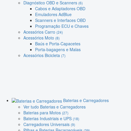
Diagnóstico OBD e Scanners
(6)
Cabos e Adaptadores OBD
Emuladores AdBlue
Scanners e Interfaces OBD
Programação ECU e Chaves
Acessórios Carro
(24)
Acessórios Moto
(8)
Baús e Porta-Capacetes
Porta-bagagens e Malas
Acessórios Bicicleta
(7)
Baterias e Carregadores
Ver tudo Baterias e Carregadores
Baterias para Motos
(27)
Baterias Industriais e UPS
(18)
Carregadores Universais
(9)
Pilhas e Baterias Recarregáveis
(39)