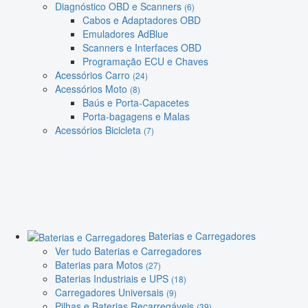
Diagnóstico OBD e Scanners
(6)
Cabos e Adaptadores OBD
Emuladores AdBlue
Scanners e Interfaces OBD
Programação ECU e Chaves
Acessórios Carro
(24)
Acessórios Moto
(8)
Baús e Porta-Capacetes
Porta-bagagens e Malas
Acessórios Bicicleta
(7)
Baterias e Carregadores
Ver tudo Baterias e Carregadores
Baterias para Motos
(27)
Baterias Industriais e UPS
(18)
Carregadores Universais
(9)
Pilhas e Baterias Recarregáveis
(39)