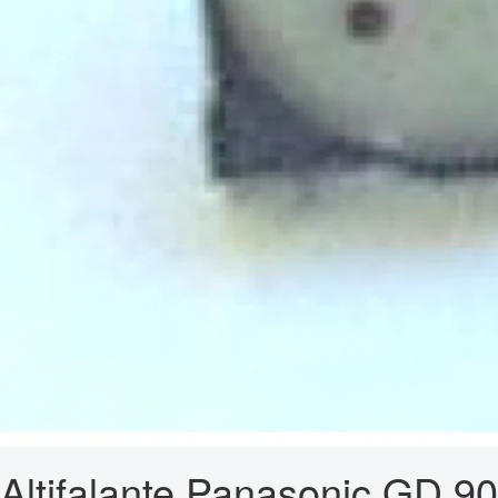
Altifalante Panasonic GD 90