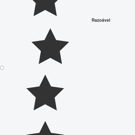
Razoável