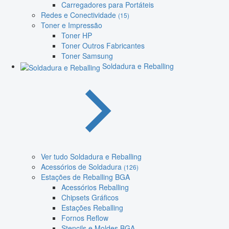
Carregadores para Portáteis
Redes e Conectividade
(15)
Toner e Impressão
Toner HP
Toner Outros Fabricantes
Toner Samsung
Soldadura e Reballing
Ver tudo Soldadura e Reballing
Acessórios de Soldadura
(126)
Estações de Reballing BGA
Acessórios Reballing
Chipsets Gráficos
Estações Reballing
Fornos Reflow
Stencils e Moldes BGA