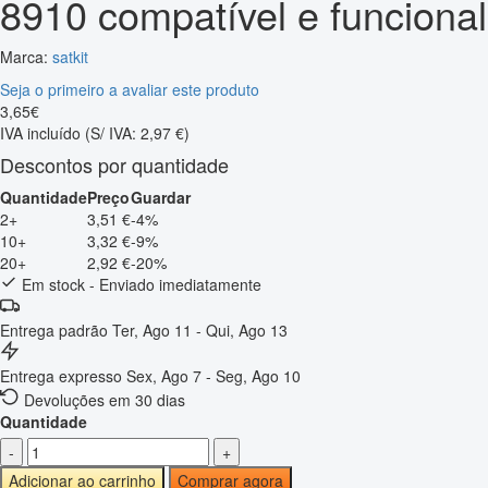
8910 compatível e funcional
Marca:
satkit
Seja o primeiro a avaliar este produto
3
,
65
€
IVA incluído
(S/ IVA: 2,97 €)
Descontos por quantidade
Quantidade
Preço
Guardar
2+
3,51 €
-4%
10+
3,32 €
-9%
20+
2,92 €
-20%
Em stock - Enviado imediatamente
Entrega padrão
Ter, Ago 11 - Qui, Ago 13
Entrega expresso
Sex, Ago 7 - Seg, Ago 10
Devoluções em 30 dias
Quantidade
-
+
Adicionar ao carrinho
Comprar agora