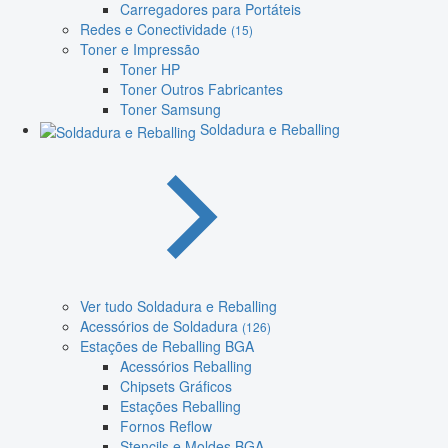
Carregadores para Portáteis
Redes e Conectividade
(15)
Toner e Impressão
Toner HP
Toner Outros Fabricantes
Toner Samsung
Soldadura e Reballing
Ver tudo Soldadura e Reballing
Acessórios de Soldadura
(126)
Estações de Reballing BGA
Acessórios Reballing
Chipsets Gráficos
Estações Reballing
Fornos Reflow
Stencils e Moldes BGA