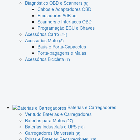
Diagnóstico OBD e Scanners
(6)
Cabos e Adaptadores OBD
Emuladores AdBlue
Scanners e Interfaces OBD
Programação ECU e Chaves
Acessórios Carro
(24)
Acessórios Moto
(8)
Baús e Porta-Capacetes
Porta-bagagens e Malas
Acessórios Bicicleta
(7)
Baterias e Carregadores
Ver tudo Baterias e Carregadores
Baterias para Motos
(27)
Baterias Industriais e UPS
(18)
Carregadores Universais
(9)
Pilhas e Baterias Recarregáveis
(39)