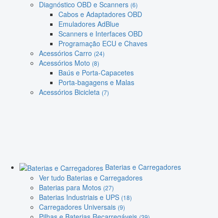
Diagnóstico OBD e Scanners
(6)
Cabos e Adaptadores OBD
Emuladores AdBlue
Scanners e Interfaces OBD
Programação ECU e Chaves
Acessórios Carro
(24)
Acessórios Moto
(8)
Baús e Porta-Capacetes
Porta-bagagens e Malas
Acessórios Bicicleta
(7)
Baterias e Carregadores
Ver tudo Baterias e Carregadores
Baterias para Motos
(27)
Baterias Industriais e UPS
(18)
Carregadores Universais
(9)
Pilhas e Baterias Recarregáveis
(39)