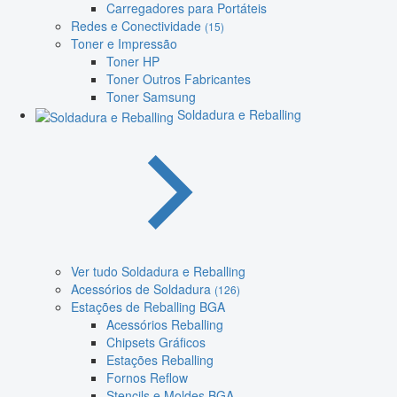
Carregadores para Portáteis
Redes e Conectividade
(15)
Toner e Impressão
Toner HP
Toner Outros Fabricantes
Toner Samsung
Soldadura e Reballing
Ver tudo Soldadura e Reballing
Acessórios de Soldadura
(126)
Estações de Reballing BGA
Acessórios Reballing
Chipsets Gráficos
Estações Reballing
Fornos Reflow
Stencils e Moldes BGA