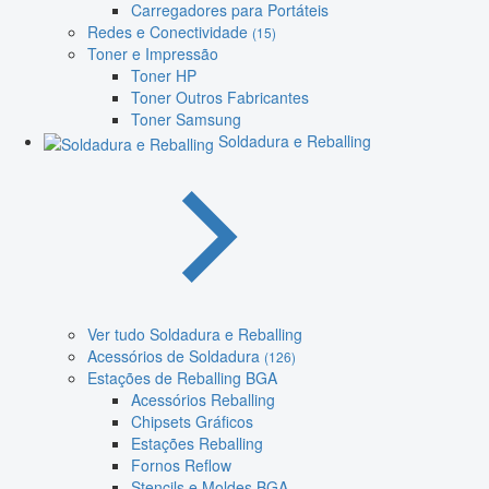
Carregadores para Portáteis
Redes e Conectividade
(15)
Toner e Impressão
Toner HP
Toner Outros Fabricantes
Toner Samsung
Soldadura e Reballing
Ver tudo Soldadura e Reballing
Acessórios de Soldadura
(126)
Estações de Reballing BGA
Acessórios Reballing
Chipsets Gráficos
Estações Reballing
Fornos Reflow
Stencils e Moldes BGA