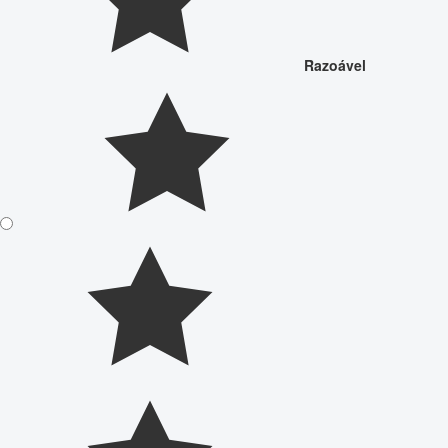
Razoável