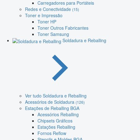
Carregadores para Portáteis
Redes e Conectividade
(15)
Toner e Impressão
Toner HP
Toner Outros Fabricantes
Toner Samsung
Soldadura e Reballing
Ver tudo Soldadura e Reballing
Acessórios de Soldadura
(126)
Estações de Reballing BGA
Acessórios Reballing
Chipsets Gráficos
Estações Reballing
Fornos Reflow
Stencils e Moldes BGA