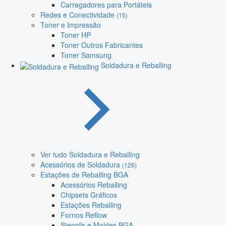
Carregadores para Portáteis
Redes e Conectividade
(15)
Toner e Impressão
Toner HP
Toner Outros Fabricantes
Toner Samsung
Soldadura e Reballing
Ver tudo Soldadura e Reballing
Acessórios de Soldadura
(126)
Estações de Reballing BGA
Acessórios Reballing
Chipsets Gráficos
Estações Reballing
Fornos Reflow
Stencils e Moldes BGA