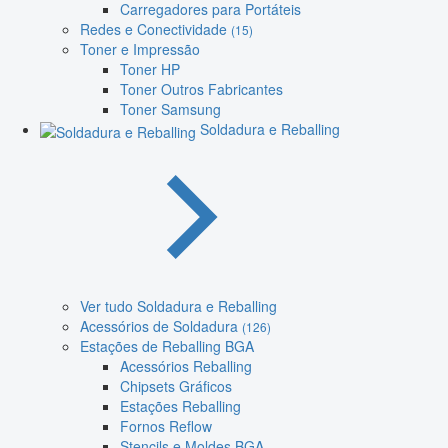
Carregadores para Portáteis
Redes e Conectividade
(15)
Toner e Impressão
Toner HP
Toner Outros Fabricantes
Toner Samsung
Soldadura e Reballing
Ver tudo Soldadura e Reballing
Acessórios de Soldadura
(126)
Estações de Reballing BGA
Acessórios Reballing
Chipsets Gráficos
Estações Reballing
Fornos Reflow
Stencils e Moldes BGA