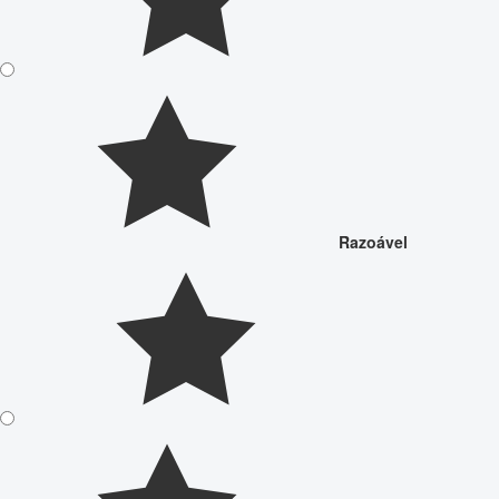
Razoável