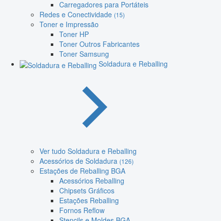
Carregadores para Portáteis
Redes e Conectividade
(15)
Toner e Impressão
Toner HP
Toner Outros Fabricantes
Toner Samsung
Soldadura e Reballing
Ver tudo Soldadura e Reballing
Acessórios de Soldadura
(126)
Estações de Reballing BGA
Acessórios Reballing
Chipsets Gráficos
Estações Reballing
Fornos Reflow
Stencils e Moldes BGA