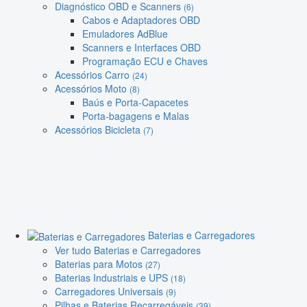
Diagnóstico OBD e Scanners
(6)
Cabos e Adaptadores OBD
Emuladores AdBlue
Scanners e Interfaces OBD
Programação ECU e Chaves
Acessórios Carro
(24)
Acessórios Moto
(8)
Baús e Porta-Capacetes
Porta-bagagens e Malas
Acessórios Bicicleta
(7)
Baterias e Carregadores
Ver tudo Baterias e Carregadores
Baterias para Motos
(27)
Baterias Industriais e UPS
(18)
Carregadores Universais
(9)
Pilhas e Baterias Recarregáveis
(39)