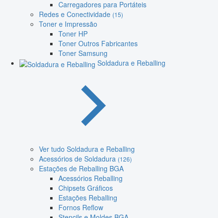
Carregadores para Portáteis
Redes e Conectividade
(15)
Toner e Impressão
Toner HP
Toner Outros Fabricantes
Toner Samsung
Soldadura e Reballing
Ver tudo Soldadura e Reballing
Acessórios de Soldadura
(126)
Estações de Reballing BGA
Acessórios Reballing
Chipsets Gráficos
Estações Reballing
Fornos Reflow
Stencils e Moldes BGA