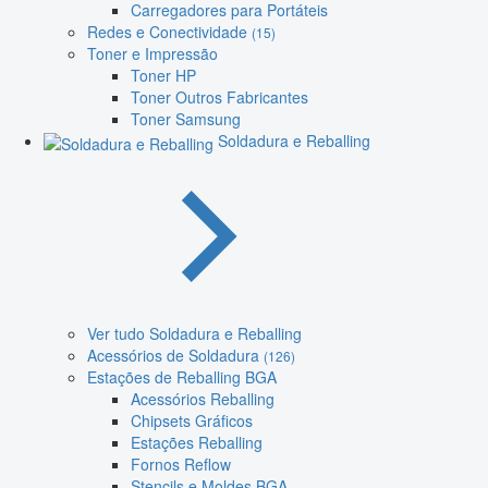
Carregadores para Portáteis
Redes e Conectividade
(15)
Toner e Impressão
Toner HP
Toner Outros Fabricantes
Toner Samsung
Soldadura e Reballing
Ver tudo Soldadura e Reballing
Acessórios de Soldadura
(126)
Estações de Reballing BGA
Acessórios Reballing
Chipsets Gráficos
Estações Reballing
Fornos Reflow
Stencils e Moldes BGA