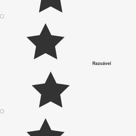
Razoável