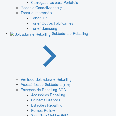
Carregadores para Portáteis
Redes e Conectividade
(15)
Toner e Impressão
Toner HP
Toner Outros Fabricantes
Toner Samsung
Soldadura e Reballing
Ver tudo Soldadura e Reballing
Acessórios de Soldadura
(126)
Estações de Reballing BGA
Acessórios Reballing
Chipsets Gráficos
Estações Reballing
Fornos Reflow
Stencils e Moldes BGA