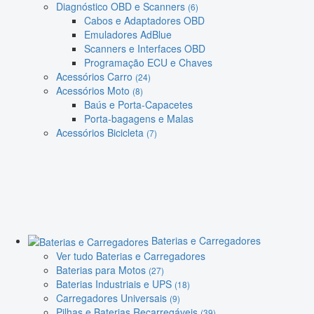
Diagnóstico OBD e Scanners
(6)
Cabos e Adaptadores OBD
Emuladores AdBlue
Scanners e Interfaces OBD
Programação ECU e Chaves
Acessórios Carro
(24)
Acessórios Moto
(8)
Baús e Porta-Capacetes
Porta-bagagens e Malas
Acessórios Bicicleta
(7)
Baterias e Carregadores
Ver tudo Baterias e Carregadores
Baterias para Motos
(27)
Baterias Industriais e UPS
(18)
Carregadores Universais
(9)
Pilhas e Baterias Recarregáveis
(39)