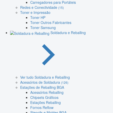
Carregadores para Portáteis
Redes e Conectividade
(15)
Toner e Impressão
Toner HP
Toner Outros Fabricantes
Toner Samsung
Soldadura e Reballing
Ver tudo Soldadura e Reballing
Acessórios de Soldadura
(126)
Estações de Reballing BGA
Acessórios Reballing
Chipsets Gráficos
Estações Reballing
Fornos Reflow
Stencils e Moldes BGA