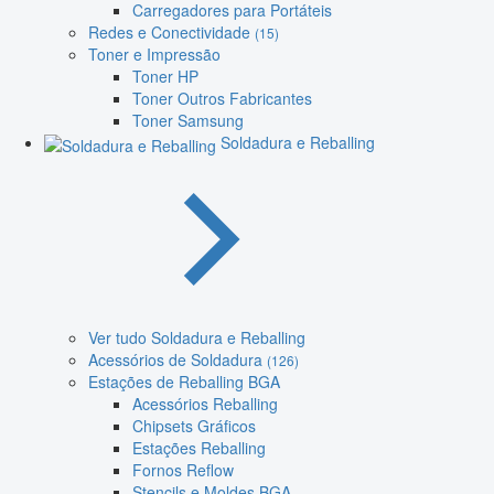
Carregadores para Portáteis
Redes e Conectividade
(15)
Toner e Impressão
Toner HP
Toner Outros Fabricantes
Toner Samsung
Soldadura e Reballing
Ver tudo Soldadura e Reballing
Acessórios de Soldadura
(126)
Estações de Reballing BGA
Acessórios Reballing
Chipsets Gráficos
Estações Reballing
Fornos Reflow
Stencils e Moldes BGA