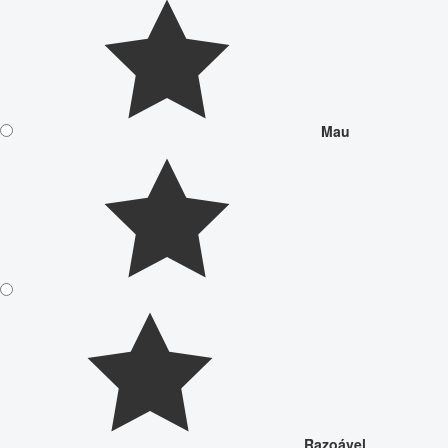
Mau
Razoável