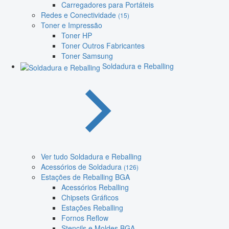
Carregadores para Portáteis
Redes e Conectividade
(15)
Toner e Impressão
Toner HP
Toner Outros Fabricantes
Toner Samsung
Soldadura e Reballing
Ver tudo Soldadura e Reballing
Acessórios de Soldadura
(126)
Estações de Reballing BGA
Acessórios Reballing
Chipsets Gráficos
Estações Reballing
Fornos Reflow
Stencils e Moldes BGA