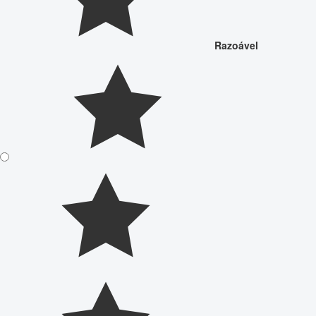
Razoável