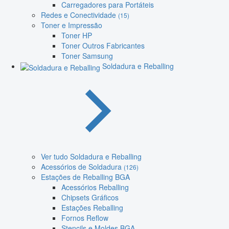
Carregadores para Portáteis
Redes e Conectividade
(15)
Toner e Impressão
Toner HP
Toner Outros Fabricantes
Toner Samsung
Soldadura e Reballing
Ver tudo Soldadura e Reballing
Acessórios de Soldadura
(126)
Estações de Reballing BGA
Acessórios Reballing
Chipsets Gráficos
Estações Reballing
Fornos Reflow
Stencils e Moldes BGA