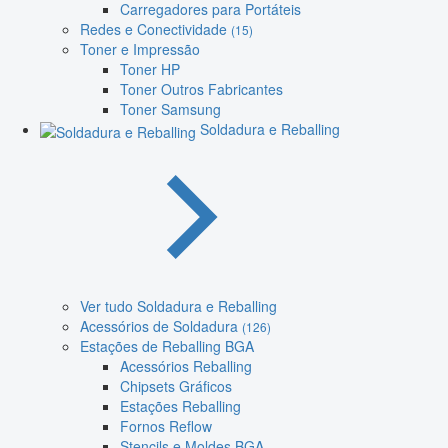
Carregadores para Portáteis
Redes e Conectividade
(15)
Toner e Impressão
Toner HP
Toner Outros Fabricantes
Toner Samsung
Soldadura e Reballing
Ver tudo Soldadura e Reballing
Acessórios de Soldadura
(126)
Estações de Reballing BGA
Acessórios Reballing
Chipsets Gráficos
Estações Reballing
Fornos Reflow
Stencils e Moldes BGA