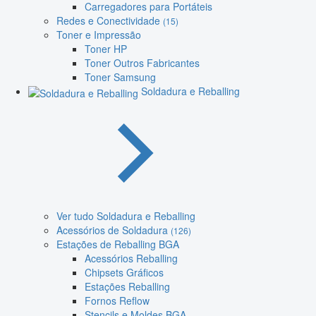
Carregadores para Portáteis
Redes e Conectividade
(15)
Toner e Impressão
Toner HP
Toner Outros Fabricantes
Toner Samsung
Soldadura e Reballing
Ver tudo Soldadura e Reballing
Acessórios de Soldadura
(126)
Estações de Reballing BGA
Acessórios Reballing
Chipsets Gráficos
Estações Reballing
Fornos Reflow
Stencils e Moldes BGA