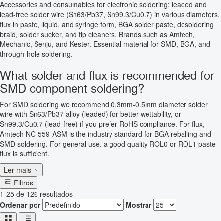
Accessories and consumables for electronic soldering: leaded and
lead-free solder wire (Sn63/Pb37, Sn99.3/Cu0.7) in various diameters,
flux in paste, liquid, and syringe form, BGA solder paste, desoldering
braid, solder sucker, and tip cleaners. Brands such as Amtech,
Mechanic, Senju, and Kester. Essential material for SMD, BGA, and
through-hole soldering.
What solder and flux is recommended for
SMD component soldering?
For SMD soldering we recommend 0.3mm-0.5mm diameter solder
wire with Sn63/Pb37 alloy (leaded) for better wettability, or
Sn99.3/Cu0.7 (lead-free) if you prefer RoHS compliance. For flux,
Amtech NC-559-ASM is the industry standard for BGA reballing and
SMD soldering. For general use, a good quality ROL0 or ROL1 paste
flux is sufficient.
Ler mais
Filtros
1-25 de 126 resultados
Ordenar por
Mostrar