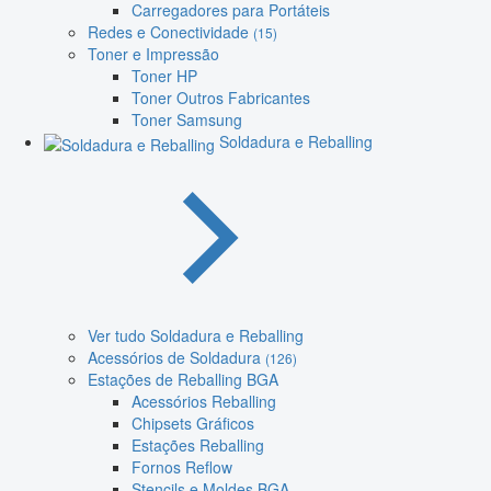
Carregadores para Portáteis
Redes e Conectividade
(15)
Toner e Impressão
Toner HP
Toner Outros Fabricantes
Toner Samsung
Soldadura e Reballing
Ver tudo Soldadura e Reballing
Acessórios de Soldadura
(126)
Estações de Reballing BGA
Acessórios Reballing
Chipsets Gráficos
Estações Reballing
Fornos Reflow
Stencils e Moldes BGA