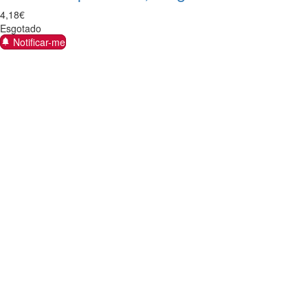
4
,
18
€
Esgotado
Notificar-me