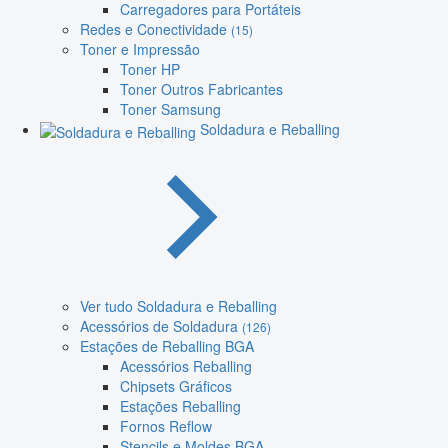
Carregadores para Portáteis
Redes e Conectividade
(15)
Toner e Impressão
Toner HP
Toner Outros Fabricantes
Toner Samsung
Soldadura e Reballing
Ver tudo Soldadura e Reballing
Acessórios de Soldadura
(126)
Estações de Reballing BGA
Acessórios Reballing
Chipsets Gráficos
Estações Reballing
Fornos Reflow
Stencils e Moldes BGA