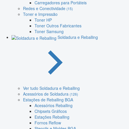
Carregadores para Portáteis
Redes e Conectividade
(15)
Toner e Impressão
Toner HP
Toner Outros Fabricantes
Toner Samsung
Soldadura e Reballing
Ver tudo Soldadura e Reballing
Acessórios de Soldadura
(126)
Estações de Reballing BGA
Acessórios Reballing
Chipsets Gráficos
Estações Reballing
Fornos Reflow
Stencils e Moldes BGA