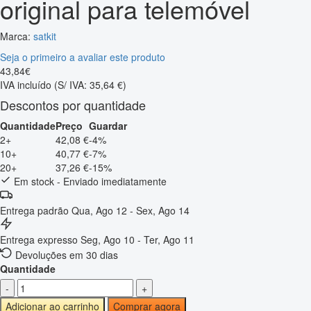
original para telemóvel
Marca:
satkit
Seja o primeiro a avaliar este produto
43
,
84
€
IVA incluído
(S/ IVA: 35,64 €)
Descontos por quantidade
Quantidade
Preço
Guardar
2+
42,08 €
-4%
10+
40,77 €
-7%
20+
37,26 €
-15%
Em stock - Enviado imediatamente
Entrega padrão
Qua, Ago 12 - Sex, Ago 14
Entrega expresso
Seg, Ago 10 - Ter, Ago 11
Devoluções em 30 dias
Quantidade
-
+
Adicionar ao carrinho
Comprar agora