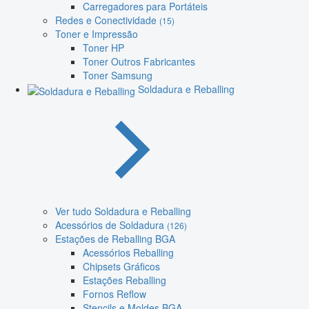
Carregadores para Portáteis
Redes e Conectividade
(15)
Toner e Impressão
Toner HP
Toner Outros Fabricantes
Toner Samsung
Soldadura e Reballing
Ver tudo Soldadura e Reballing
Acessórios de Soldadura
(126)
Estações de Reballing BGA
Acessórios Reballing
Chipsets Gráficos
Estações Reballing
Fornos Reflow
Stencils e Moldes BGA