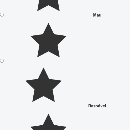
Mau
Razoável