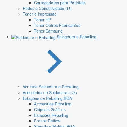
Carregadores para Portáteis
Redes e Conectividade
(15)
Toner e Impressão
Toner HP
Toner Outros Fabricantes
Toner Samsung
Soldadura e Reballing
Ver tudo Soldadura e Reballing
Acessórios de Soldadura
(126)
Estações de Reballing BGA
Acessórios Reballing
Chipsets Gráficos
Estações Reballing
Fornos Reflow
Stencils e Moldes BGA