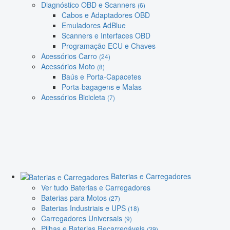
Diagnóstico OBD e Scanners
(6)
Cabos e Adaptadores OBD
Emuladores AdBlue
Scanners e Interfaces OBD
Programação ECU e Chaves
Acessórios Carro
(24)
Acessórios Moto
(8)
Baús e Porta-Capacetes
Porta-bagagens e Malas
Acessórios Bicicleta
(7)
Baterias e Carregadores
Ver tudo Baterias e Carregadores
Baterias para Motos
(27)
Baterias Industriais e UPS
(18)
Carregadores Universais
(9)
Pilhas e Baterias Recarregáveis
(39)