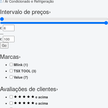
/
Ar Condicionado e Refrigeração
Intervalo de preços
›
€
—
€
Go
Marcas
›
Mlink
(1)
TSX TOOL
(3)
Value
(7)
Avaliações de clientes
›
e acima
e acima