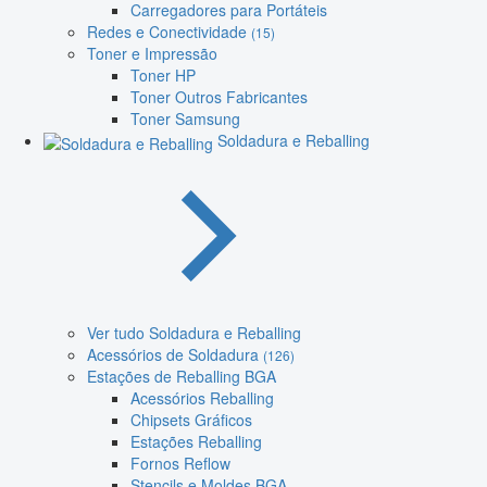
Carregadores para Portáteis
Redes e Conectividade
(15)
Toner e Impressão
Toner HP
Toner Outros Fabricantes
Toner Samsung
Soldadura e Reballing
Ver tudo Soldadura e Reballing
Acessórios de Soldadura
(126)
Estações de Reballing BGA
Acessórios Reballing
Chipsets Gráficos
Estações Reballing
Fornos Reflow
Stencils e Moldes BGA