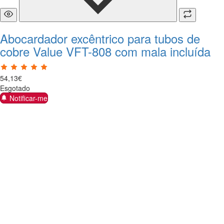
Abocardador excêntrico para tubos de
cobre Value VFT-808 com mala incluída
54
,
13
€
Esgotado
Notificar-me