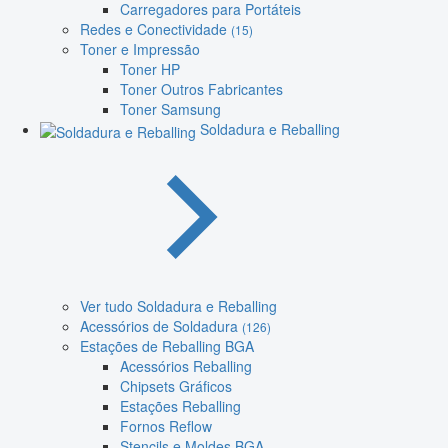
Carregadores para Portáteis
Redes e Conectividade
(15)
Toner e Impressão
Toner HP
Toner Outros Fabricantes
Toner Samsung
Soldadura e Reballing
Ver tudo Soldadura e Reballing
Acessórios de Soldadura
(126)
Estações de Reballing BGA
Acessórios Reballing
Chipsets Gráficos
Estações Reballing
Fornos Reflow
Stencils e Moldes BGA