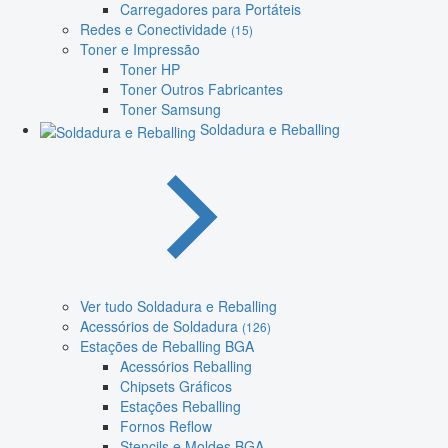
Carregadores para Portáteis
Redes e Conectividade
(15)
Toner e Impressão
Toner HP
Toner Outros Fabricantes
Toner Samsung
Soldadura e Reballing
Ver tudo Soldadura e Reballing
Acessórios de Soldadura
(126)
Estações de Reballing BGA
Acessórios Reballing
Chipsets Gráficos
Estações Reballing
Fornos Reflow
Stencils e Moldes BGA