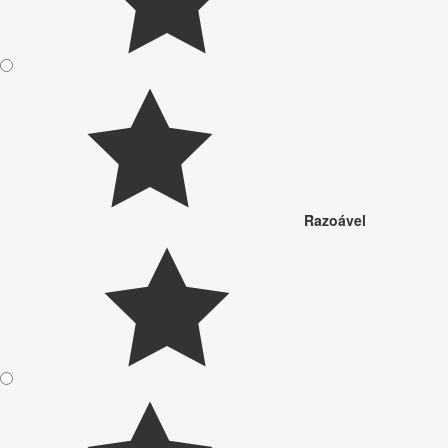
Razoável