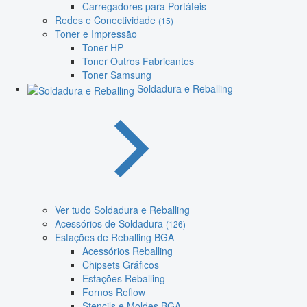
Carregadores para Portáteis
Redes e Conectividade
(15)
Toner e Impressão
Toner HP
Toner Outros Fabricantes
Toner Samsung
Soldadura e Reballing
Ver tudo Soldadura e Reballing
Acessórios de Soldadura
(126)
Estações de Reballing BGA
Acessórios Reballing
Chipsets Gráficos
Estações Reballing
Fornos Reflow
Stencils e Moldes BGA