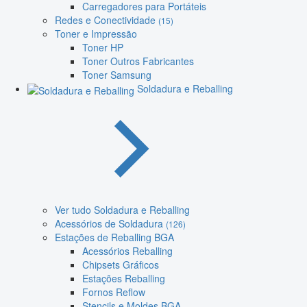
Carregadores para Portáteis
Redes e Conectividade
(15)
Toner e Impressão
Toner HP
Toner Outros Fabricantes
Toner Samsung
Soldadura e Reballing
Ver tudo Soldadura e Reballing
Acessórios de Soldadura
(126)
Estações de Reballing BGA
Acessórios Reballing
Chipsets Gráficos
Estações Reballing
Fornos Reflow
Stencils e Moldes BGA